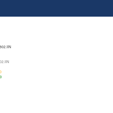
2.IIN
0
0