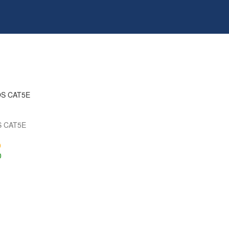
S CAT5E
0
0